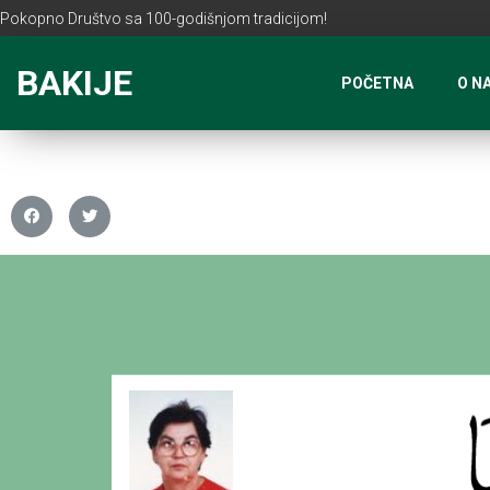
Pokopno Društvo sa 100-godišnjom tradicijom!
BAKIJE
POČETNA
O N