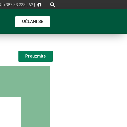
 | +387 33 233 062 |
UČLANI SE
Preuzmite