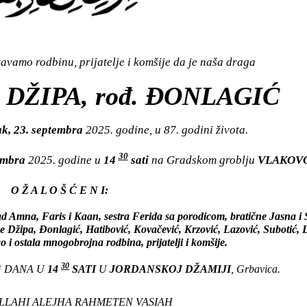
vamo rodbinu, prijatelje i komšije da je naša draga
) DŽIPA, rođ. ĐONLAGIĆ
k, 23. septembra
2025. godine, u 87. godini života.
30
tembra
2025. godine u
14
sati
na Gradskom groblju
VLAKOV
O Ž A L O Š Ć E N I:
ad Amna, Faris i Kaan, sestra Ferida sa porodicom, bratične Jasna i
 Džipa, Đonlagić, Hatibović, Kovačević, Krzović, Lazović, Subotić, 
o i ostala mnogobrojna rodbina, prijatelji i komšije.
30
G DANA U
14
SATI
U
JORDANSKOJ DŽAMIJI
, Grbavica.
LAHI ALEJHA RAHMETEN VASIAH