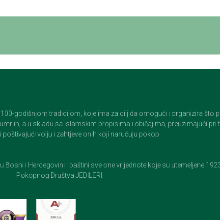
godišnjom tradicijom, koje ima za cilj da omogući i organizira što pristo
op umrlih, a u skladu sa islamskim propisima i običajima, preuzimajući pr
 poštivajući volju i zahtjeve onih koji naručuju pokop.
e u Bosni i Hercegovini i baštini sve one vrijednote koje su utemeljene 19
Pokopnog Društva JEDILERI.