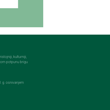
jniji, kulturniji,
i tom potpunu brigu
23. g. osnivanjem