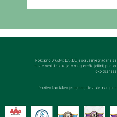
Pokopno Društvo BAKIJE je udruženje građana sa 100-
suvremeniji i koliko je to moguće što jeftiniji pok
oko dženaze i
Društvo kao takvo je najstarije te vrste i namjen