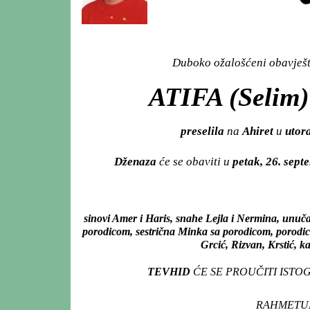
Duboko ožalošćeni obavješta
ATIFA (Selim
preselila
na
Ahiret
u
utora
Dženaza
će se obaviti u
petak, 26. sep
sinovi Amer i Haris, snahe Lejla i Nermina, unuč
porodicom, sestrična Minka sa porodicom, porodice
Grcić, Rizvan, Krstić, ka
TEVHID
ĆE SE PROUČITI ISTO
RAHMETUL