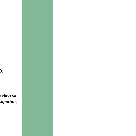
O
.
 Selma sa
Lopatina,