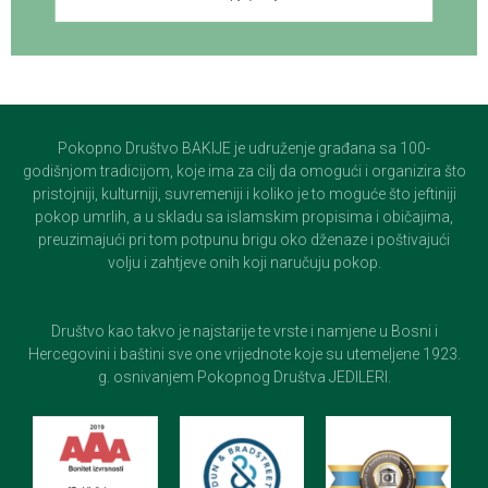
Pokopno Društvo BAKIJE je udruženje građana sa 100-
godišnjom tradicijom, koje ima za cilj da omogući i organizira što
pristojniji, kulturniji, suvremeniji i koliko je to moguće što jeftiniji
pokop umrlih, a u skladu sa islamskim propisima i običajima,
preuzimajući pri tom potpunu brigu oko dženaze i poštivajući
volju i zahtjeve onih koji naručuju pokop.
Društvo kao takvo je najstarije te vrste i namjene u Bosni i
Hercegovini i baštini sve one vrijednote koje su utemeljene 1923.
g. osnivanjem Pokopnog Društva JEDILERI.