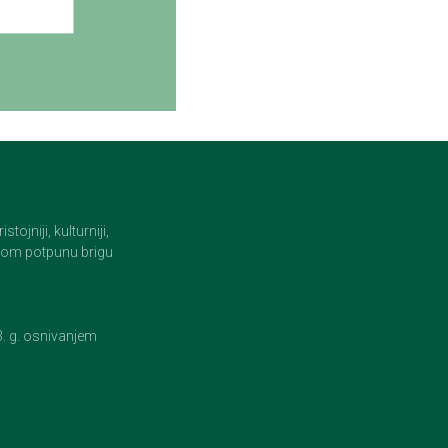
jniji, kulturniji,
i tom potpunu brigu
23. g. osnivanjem