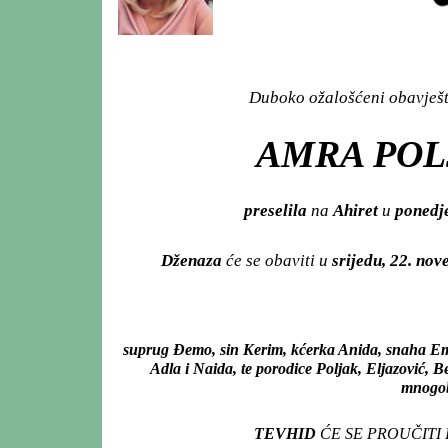
Duboko ožalošćeni obavješta
AMRA POLJ
preselila
na
Ahiret
u
ponedje
Dženaza
će se obaviti u
srijedu, 22. no
suprug Đemo, sin Kerim, kćerka Anida, snaha Emi
Adla i Naida, te porodice Poljak, Eljazović, B
mnogobr
TEVHID
ĆE SE PROUČITI