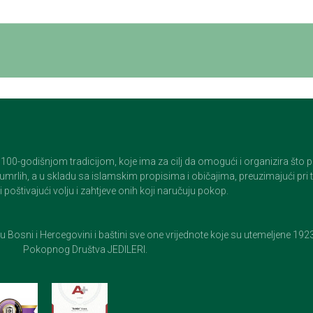
godišnjom tradicijom, koje ima za cilj da omogući i organizira što pristo
op umrlih, a u skladu sa islamskim propisima i običajima, preuzimajući pr
 poštivajući volju i zahtjeve onih koji naručuju pokop.
e u Bosni i Hercegovini i baštini sve one vrijednote koje su utemeljene 19
Pokopnog Društva JEDILERI.