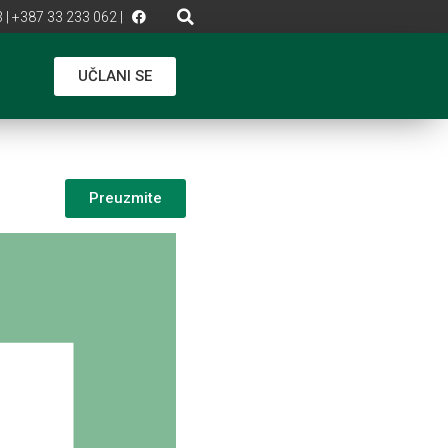
 | +387 33 233 062 |
UČLANI SE
Preuzmite