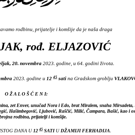
vamo rodbinu, prijatelje i komšije da je naša draga
AK, rođ. ELJAZOVIĆ
ljak, 20. novembra
2023. godine, u 64. godini života.
45
vembra
2023. godine u
12
sati
na Gradskom groblju
VLAKOV
O Ž A L O Š Ć E N I:
na, zet Enver, unučad Nora i Edo, brat Miralem, snaha Mirsadeta, 
egić, Hašimbegović, Ljubović, Raščić, Milić, Čampara, Bašić, kao i os
ojna rodbina, prijatelji i komšije.
45
 ISTOG DANA U
12
SATI
U
DŽAMIJI FERHADIJA
.