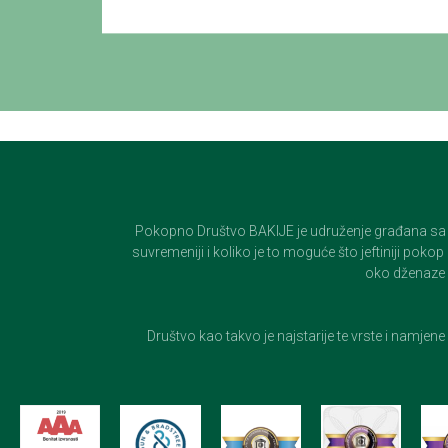
Pokopno Društvo BAKIJE je udruženje građana sa 100-
suvremeniji i koliko je to moguće što jeftiniji pok
oko dženaze i
Društvo kao takvo je najstarije te vrste i namjen