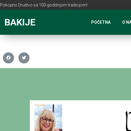
Pokopno Društvo sa 100-godišnjom tradicijom!
BAKIJE
POČETNA
O N