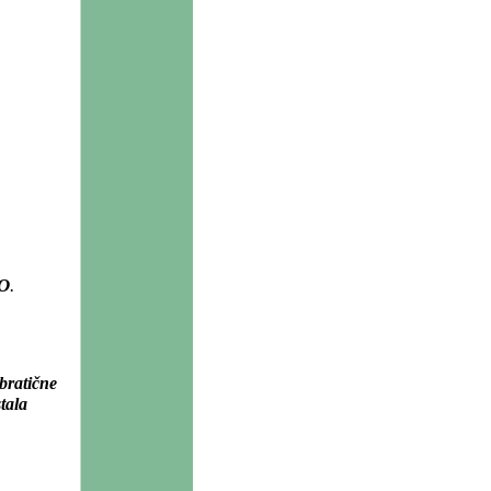
O
.
bratične
tala