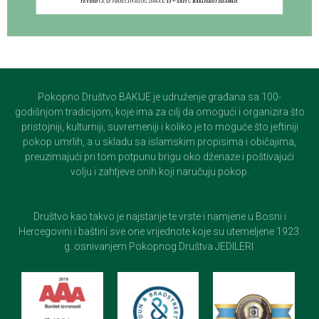
Pokopno Društvo BAKIJE je udruženje građana sa 100-
godišnjom tradicijom, koje ima za cilj da omogući i organizira što
pristojniji, kulturniji, suvremeniji i koliko je to moguće što jeftiniji
pokop umrlih, a u skladu sa islamskim propisima i običajima,
preuzimajući pri tom potpunu brigu oko dženaze i poštivajući
volju i zahtjeve onih koji naručuju pokop.
Društvo kao takvo je najstarije te vrste i namjene u Bosni i
Hercegovini i baštini sve one vrijednote koje su utemeljene 1923.
g. osnivanjem Pokopnog Društva JEDILERI.