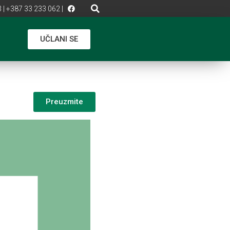
 | +387 33 233 062 |
UČLANI SE
Preuzmite