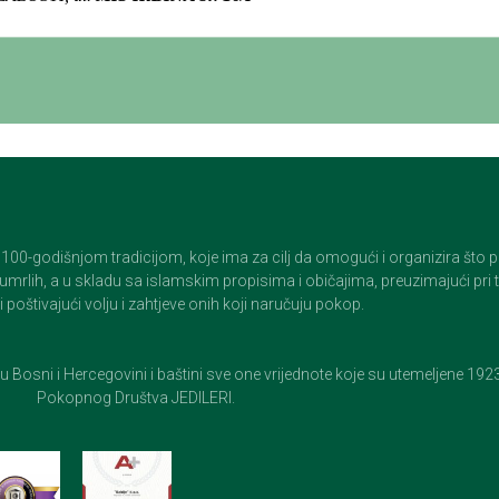
godišnjom tradicijom, koje ima za cilj da omogući i organizira što pristo
op umrlih, a u skladu sa islamskim propisima i običajima, preuzimajući pr
 poštivajući volju i zahtjeve onih koji naručuju pokop.
e u Bosni i Hercegovini i baštini sve one vrijednote koje su utemeljene 19
Pokopnog Društva JEDILERI.