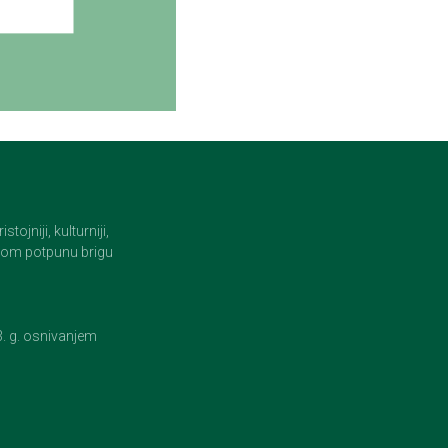
jniji, kulturniji,
i tom potpunu brigu
23. g. osnivanjem