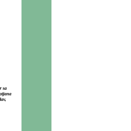
r sa
atjana
lav,