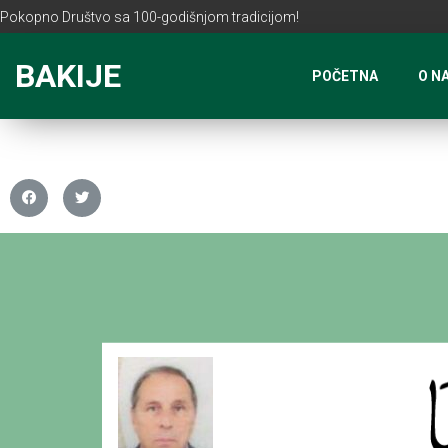
Pokopno Društvo sa 100-godišnjom tradicijom!
BAKIJE
POČETNA
O N