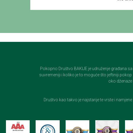
Pokopno Društvo BAKIJE je udruženje građana sa 100-
suvremeniji i koliko je to moguće što jeftiniji pok
oko dženaze i
Društvo kao takvo je najstarije te vrste i namjen