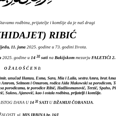
avamo rodbinu, prijatelje i komšije da je naš dragi
(HIDAJET) RIBIĆ
ijedu, 11. juna
2025. godine u 73. godini života.
30
na
2025. godine u
14
sati
na
Bakijskom
mezarju
FALETIĆI 2.
O Ž A L O Š Ć E N I:
lmir, unučad Hamza, Esma, Sara, Mia i Laila, sestra Amra, brat Ama
sa Amrom, Selmom i Omarom, rodica Aida Makowski sa porodicom, T
 sa porodicama, te porodice Ribić, Hadžiosmanović, Terzić, Spaho, Pi
, Sukno, Ajanović, kao i ostala rodbina, prijatelji i komšije.
30
I ISTOG DANA U
14
SATI
U
DŽAMIJI ČOBANIJA
.
ALOSTI, ul.
MIS IRBINA br. 16/I