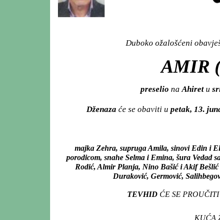
Duboko ožalošćeni obavješt
AMIR 
preselio
na
Ahiret
u
sr
Dženaza
će se obaviti u
petak, 13. ju
majka Zehra, supruga Amila, sinovi Edin i E
porodicom, snahe Selma i Emina, šura Vedad 
Rodić, Almir Planja, Nino Bašić i Akif Bešlić
Duraković, Germović, Salihbegović
TEVHID
ĆE SE PROUČIT
KUĆA Ž