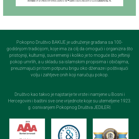
Pokopno Društvo BAKIJE je udruženje građana sa 100-
godišnjom tradicijom, koje ima za cilj da omogući i organizira što
pristojniji, kulturniji, suvremeniji i koliko je to moguće što jeftiniji
pokop umrlih, a u skladu sa islamskim propisima i običajima,
preuzimajući pri tom potpunu brigu oko dženaze i poštivajući
volju i zahtjeve onih koji naručuju pokop.
Društvo kao takvo je najstarije te vrste i namjene u Bosni i
Hercegovini i baštini sve one vrijednote koje su utemeljene 1923.
g. osnivanjem Pokopnog Društva JEDILERI.