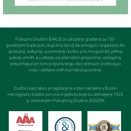
Pokopno Društvo BAKIJE je udruženje građana sa 100-
godišnjom tradicijom, koje ima za cilj da omogući i organizira što
pristojniji, kulturniji, suvremeniji i koliko je to moguće što jeftiniji
pokop umrlih, a u skladu sa islamskim propisima i običajima,
preuzimajući pri tom potpunu brigu oko dženaze i poštivajući
volju i zahtjeve onih koji naručuju pokop.
Društvo kao takvo je najstarije te vrste i namjene u Bosni i
Hercegovini i baštini sve one vrijednote koje su utemeljene 1923.
g. osnivanjem Pokopnog Društva JEDILERI.