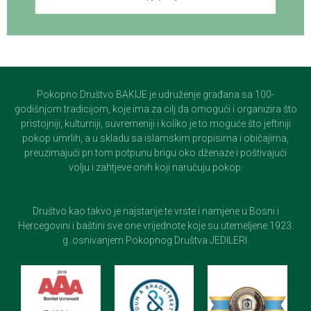
Pokopno Društvo BAKIJE je udruženje građana sa 100-
godišnjom tradicijom, koje ima za cilj da omogući i organizira što
pristojniji, kulturniji, suvremeniji i koliko je to moguće što jeftiniji
pokop umrlih, a u skladu sa islamskim propisima i običajima,
preuzimajući pri tom potpunu brigu oko dženaze i poštivajući
volju i zahtjeve onih koji naručuju pokop.
Društvo kao takvo je najstarije te vrste i namjene u Bosni i
Hercegovini i baštini sve one vrijednote koje su utemeljene 1923.
g. osnivanjem Pokopnog Društva JEDILERI.