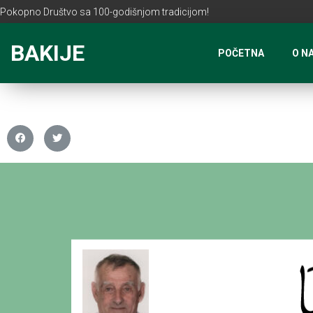
Pokopno Društvo sa 100-godišnjom tradicijom!
BAKIJE
POČETNA
O N