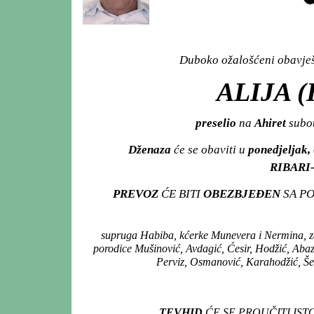
Duboko ožalošćeni obavješt
ALIJA 
preselio
na
Ahiret
subot
Dženaza
će se obaviti u
ponedjeljak,
RIBARI-
PREVOZ
ĆE BITI
OBEZBJEĐEN
SA P
supruga Habiba, kćerke Munevera i Nermina, zet 
porodice Mušinović, Avdagić, Ćesir, Hodžić, Abaza
Perviz, Osmanović, Karahodžić, Šeho
TEVHID
ĆE SE PROUČITI IS