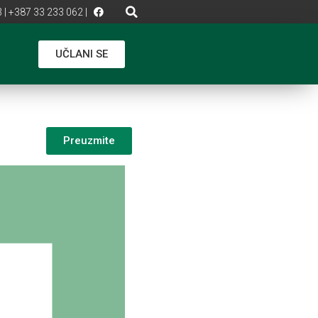
 | +387 33 233 062 |
UČLANI SE
Preuzmite