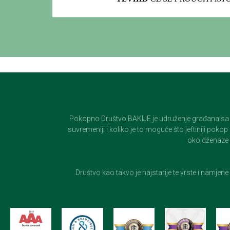
Pokopno Društvo BAKIJE je udruženje građana sa 100-
suvremeniji i koliko je to moguće što jeftiniji pok
oko dženaze i
Društvo kao takvo je najstarije te vrste i namjen