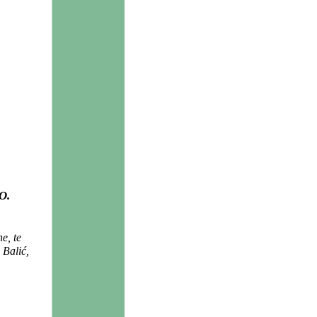
O.
e, te
 Balić,