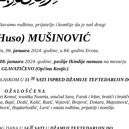
avamo rodbinu, prijatelje i komšije da je naš dragi
(Huso) MUŠINOVIĆ
u, 06.
januara
2024. godine, u 84. godini života.
 08. januara
2024. godine,
poslije Ikindije namaza
na mezarju
 GLAVATIČEVO (Opčina Konjic)
.
30
OLASKOM U
11
SATI ISPRED DŽAMIJE TEFTEDARIJIN D
O Ž A L O Š Ć E N I:
Kemal, svastika Nusreta, unučad Sara, Faruk i Irfan, bratići i bratičn
, Bajić, Dedić, Kašić, Razić, Vejzović, Brajević, Dokara, Mujezinović,
vić, Hajdarhodžić, Lavić i ostala rodbina, prijatelji i komšije.
30
TOG DANA U
14
SATI
U
DŽAMIJI TEFTEDARIJIN DO.