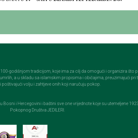
godišnjom tradicijom, koje ima za cilj da omogući i organizira što pristo
op umrlih, a u skladu sa islamskim propisima i običajima, preuzimajući pr
 poštivajući volju i zahtjeve onih koji naručuju pokop.
e u Bosni i Hercegovini i baštini sve one vrijednote koje su utemeljene 19
Pokopnog Društva JEDILERI.