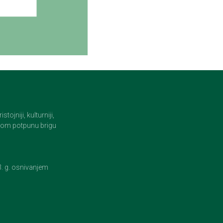
jniji, kulturniji,
i tom potpunu brigu
23. g. osnivanjem