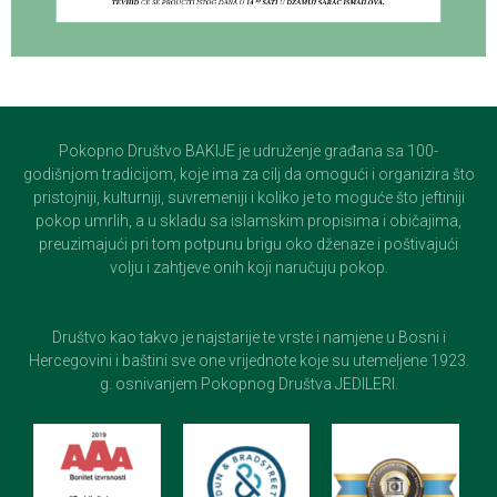
Pokopno Društvo BAKIJE je udruženje građana sa 100-
godišnjom tradicijom, koje ima za cilj da omogući i organizira što
pristojniji, kulturniji, suvremeniji i koliko je to moguće što jeftiniji
pokop umrlih, a u skladu sa islamskim propisima i običajima,
preuzimajući pri tom potpunu brigu oko dženaze i poštivajući
volju i zahtjeve onih koji naručuju pokop.
Društvo kao takvo je najstarije te vrste i namjene u Bosni i
Hercegovini i baštini sve one vrijednote koje su utemeljene 1923.
g. osnivanjem Pokopnog Društva JEDILERI.