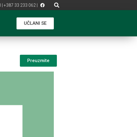
 | +387 33 233 062 |
UČLANI SE
Preuzmite