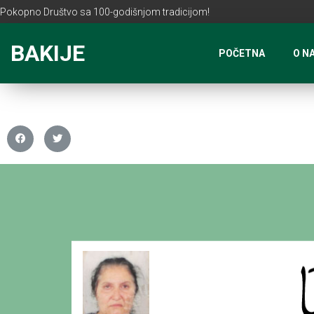
Pokopno Društvo sa 100-godišnjom tradicijom!
BAKIJE
POČETNA
O N