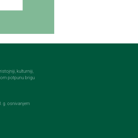
jniji, kulturniji,
i tom potpunu brigu
23. g. osnivanjem