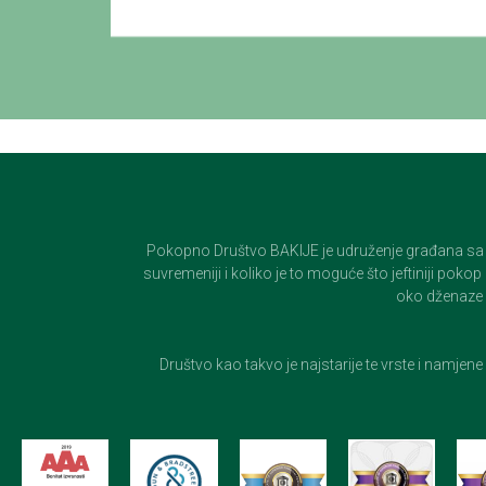
Pokopno Društvo BAKIJE je udruženje građana sa 100-
suvremeniji i koliko je to moguće što jeftiniji pok
oko dženaze i
Društvo kao takvo je najstarije te vrste i namjen