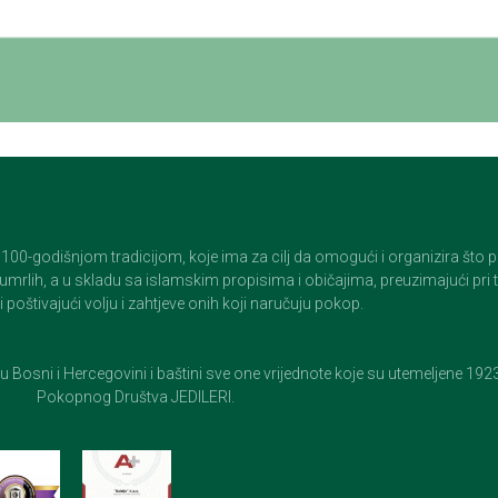
godišnjom tradicijom, koje ima za cilj da omogući i organizira što pristo
op umrlih, a u skladu sa islamskim propisima i običajima, preuzimajući pr
 poštivajući volju i zahtjeve onih koji naručuju pokop.
e u Bosni i Hercegovini i baštini sve one vrijednote koje su utemeljene 19
Pokopnog Društva JEDILERI.