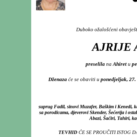
Duboko ožalošćeni obavješta
AJRIJE 
preselila
na
Ahiret
u
pe
Dženaza
će se obaviti u
ponedjeljak, 27.
suprug Fadil, sinovi Muzafer, Baškim i Kenedi, k
sa porodicama, djeverovi Skender, Šećerija i ost
Abazi, Šaćiri, Tahiri, ka
TEVHID
ĆE SE PROUČITI ISTOG 