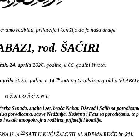
vamo rodbinu, prijatelje i komšije da je naša draga
ABAZI, rođ. ŠAĆIRI
tak, 24. aprila
2026. godine, u 66. godini života.
00
 aprila
2026. godine u
14
sati
na Gradskom groblju
VLAKO
O Ž A L O Š Ć E N I:
ćerka Senada, snahe i zet, braća Nehat, Dževad i Salih sa porodicama
ali sa porodicama, zaove Nedžmija, Koštana i Fata sa porodicama, te 
o i ostala mnogobrojna rodbina, prijatelji i komšije.
00
DANA U
14
SATI
U KUĆI ŽALOSTI, ul.
ADEMA BUĆE br. 241.