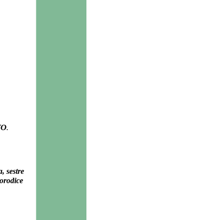
VO
.
, sestre
porodice