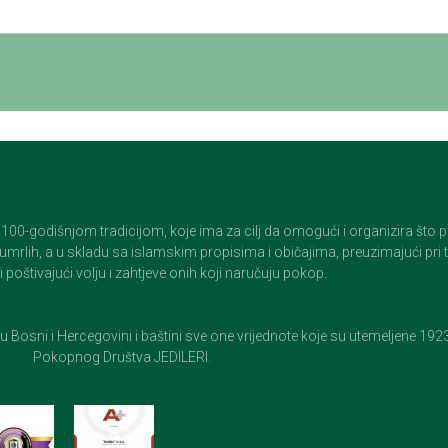
godišnjom tradicijom, koje ima za cilj da omogući i organizira što pristo
op umrlih, a u skladu sa islamskim propisima i običajima, preuzimajući pr
 poštivajući volju i zahtjeve onih koji naručuju pokop.
e u Bosni i Hercegovini i baštini sve one vrijednote koje su utemeljene 19
Pokopnog Društva JEDILERI.