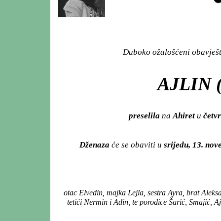
Duboko ožalošćeni obavješta
AJLIN 
preselila
na
Ahiret
u
četvr
Dženaza
će se obaviti u
srijedu, 13. no
otac Elvedin, majka Lejla, sestra Ayra, brat Aleks
tetići Nermin i Adin, te porodice Šarić, Smajić, A