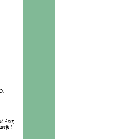
O
.
ić Azer,
telji i