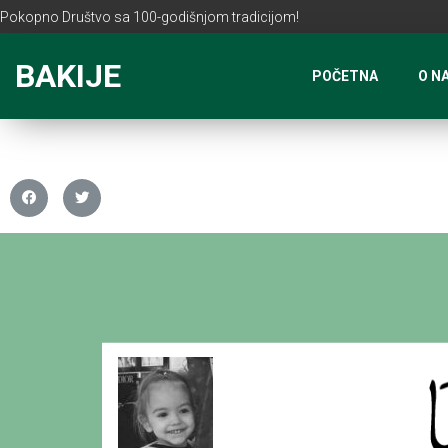
Pokopno Društvo sa 100-godišnjom tradicijom!
BAKIJE
POČETNA
O N