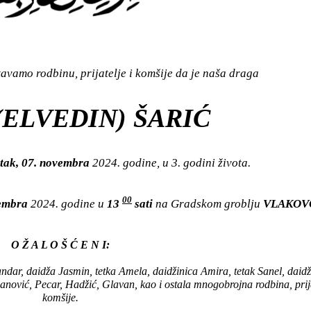
vamo rodbinu, prijatelje i komšije da je naša draga
(ELVEDIN) ŠARIĆ
tak, 07. novembra
2024. godine, u 3. godini života.
00
vembra
2024. godine u
13
sati
na Gradskom groblju
VLAKOV
O Ž A L O Š Ć E N I:
andar, daidža Jasmin, tetka Amela, daidžinica Amira, tetak Sanel, daidž
janović, Pecar, Hadžić, Glavan, kao i ostala mnogobrojna rodbina, prija
komšije.