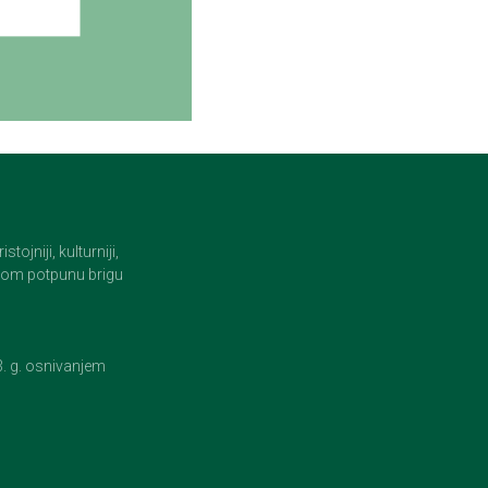
jniji, kulturniji,
i tom potpunu brigu
23. g. osnivanjem