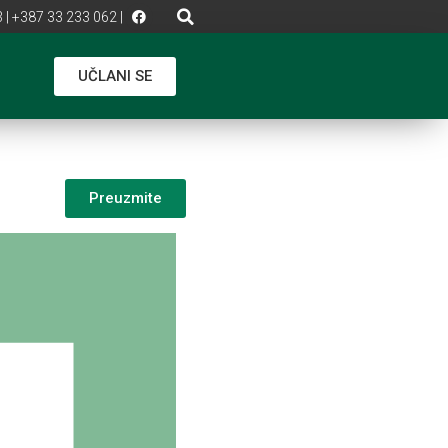
 | +387 33 233 062 |
UČLANI SE
Preuzmite