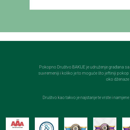
Pokopno Društvo BAKIJE je udruženje građana sa 100-
suvremeniji i koliko je to moguće što jeftiniji pok
oko dženaze i
Društvo kao takvo je najstarije te vrste i namjen