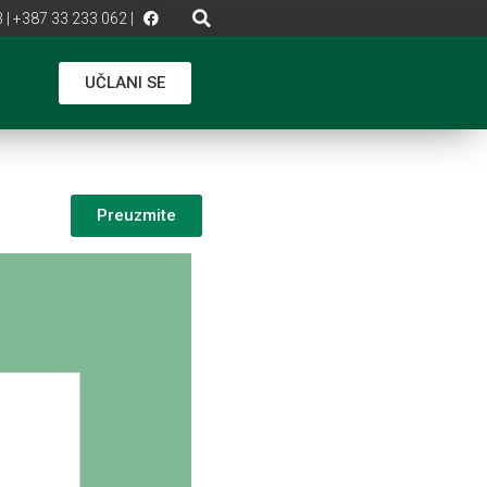
 | +387 33 233 062 |
UČLANI SE
Preuzmite