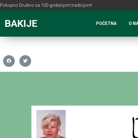
Pokopno Društvo sa 100-godišnjom tradicijom!
BAKIJE
POČETNA
O N