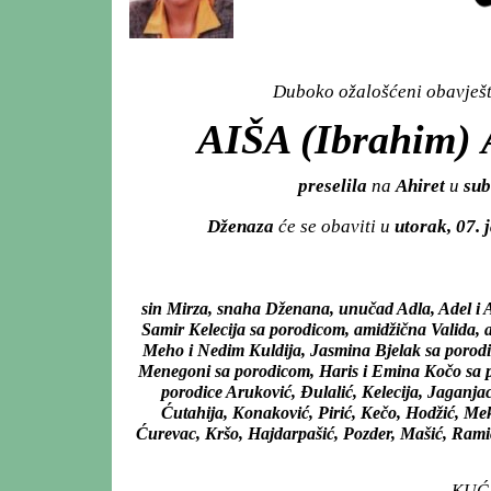
Duboko ožalošćeni obavješta
AIŠA (Ibrahim
preselila
na
Ahiret
u
sub
Dženaza
će se obaviti u
utorak, 07.
sin Mirza, snaha Dženana, unučad Adla, Adel i 
Samir Kelecija sa porodicom, amidžična Valida, 
Meho i Nedim Kuldija, Jasmina Bjelak sa porodi
Menegoni sa porodicom, Haris i Emina Kočo sa p
porodice Aruković, Đulalić, Kelecija, Jaganjac
Ćutahija, Konaković, Pirić, Kečo, Hodžić, Meki
Ćurevac, Kršo, Hajdarpašić, Pozder, Mašić, Ramić, 
KUĆA