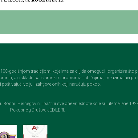
godišnjom tradicijom, koje ima za cilj da omogući i organizira što pristo
op umrlih, a u skladu sa islamskim propisima i običajima, preuzimajući pr
 poštivajući volju i zahtjeve onih koji naručuju pokop.
e u Bosni i Hercegovini i baštini sve one vrijednote koje su utemeljene 19
Pokopnog Društva JEDILERI.