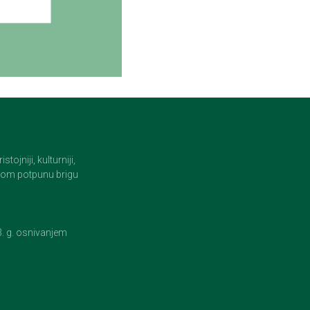
jniji, kulturniji,
i tom potpunu brigu
23. g. osnivanjem