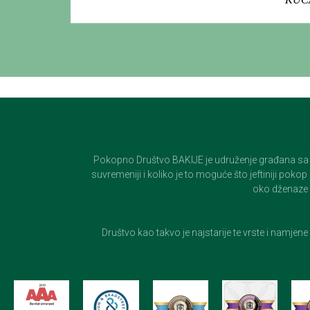
Pokopno Društvo BAKIJE je udruženje građana sa 100-
suvremeniji i koliko je to moguće što jeftiniji pok
oko dženaze i
Društvo kao takvo je najstarije te vrste i namjen