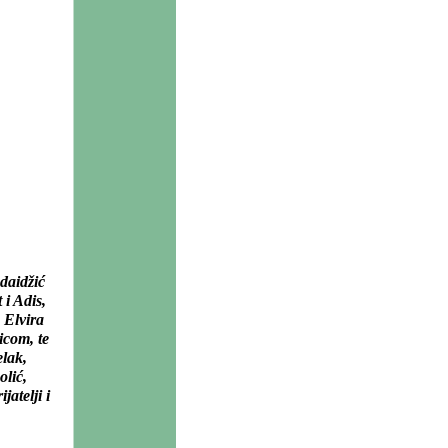
daidžić
i Adis,
 Elvira
icom, te
elak,
olić,
atelji i