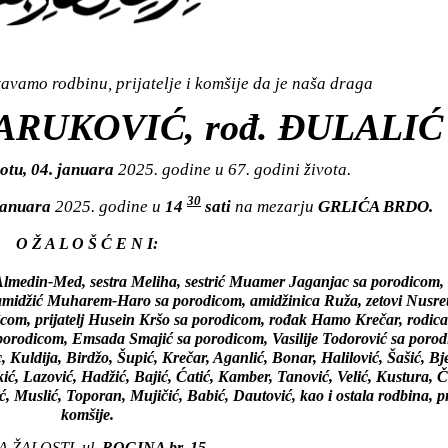
vamo rodbinu, prijatelje i komšije da je naša draga
) ARUKOVIĆ, rođ. ĐULALIĆ
otu, 04. januara
2025. godine u 67. godini života.
30
 januara
2025. godine u
14
sati
na mezarju
GRLIĆA BRDO.
O Ž A L O Š Ć E N I:
Almedin-Med, sestra Meliha, sestrić Muamer Jaganjac sa porodicom, 
amidžić Muharem-Haro sa porodicom, amidžinica Ruža, zetovi Nusret 
com, prijatelj Husein Kršo sa porodicom, rođak Hamo Krečar, rodica
orodicom, Emsada Smajić sa porodicom, Vasilije Todorović sa porod
, Kuldija, Birdžo, Šupić, Krečar, Aganlić, Bonar, Halilović, Šašić, Bj
ć, Lazović, Hadžić, Bajić, Ćatić, Kamber, Tanović, Velić, Kustura, Č
Muslić, Toporan, Mujičić, Babić, Dautović, kao i ostala rodbina, prij
komšije.
 ŽALOSTI, ul.
ROGINA br. 15.