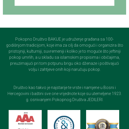
Pokopno Društvo BAKIJE je udruženje građana sa 100-
godišnjom tradicijom, koje ima za cilj da omogući i organizira što
pristojniji, kulturniji, suvremeniji i koliko je to moguće što jeftiniji
pokop umrlih, a u skladu sa islamskim propisima i običajima,
preuzimajući pri tom potpunu brigu oko dženaze i poštivajući
volju i zahtjeve onih koji naručuju pokop.
Društvo kao takvo je najstarije te vrste i namjene u Bosni i
Hercegovini i baštini sve one vrijednote koje su utemeljene 1923.
g. osnivanjem Pokopnog Društva JEDILERI.