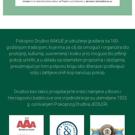
Pokopno Društvo BAKIJE je udruženje građana sa 100-
godišnjom tradicijom, koje ima za cilj da omogući i organizira što
pristojniji, kulturniji, suvremeniji i koliko je to moguće što jeftiniji
pokop umrlih, a u skladu sa islamskim propisima i običajima,
preuzimajući pri tom potpunu brigu oko dženaze i poštivajući
volju i zahtjeve onih koji naručuju pokop.
Društvo kao takvo je najstarije te vrste i namjene u Bosni i
Hercegovini i baštini sve one vrijednote koje su utemeljene 1923.
g. osnivanjem Pokopnog Društva JEDILERI.