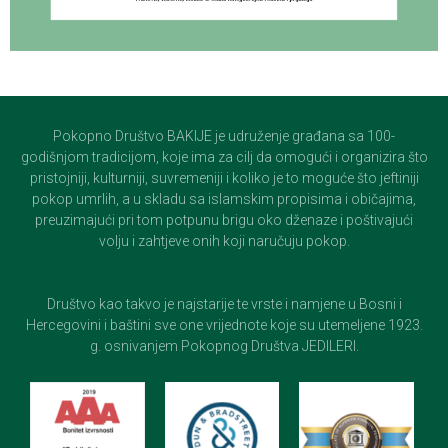
Pokopno Društvo BAKIJE je udruženje građana sa 100-
godišnjom tradicijom, koje ima za cilj da omogući i organizira što
pristojniji, kulturniji, suvremeniji i koliko je to moguće što jeftiniji
pokop umrlih, a u skladu sa islamskim propisima i običajima,
preuzimajući pri tom potpunu brigu oko dženaze i poštivajući
volju i zahtjeve onih koji naručuju pokop.
Društvo kao takvo je najstarije te vrste i namjene u Bosni i
Hercegovini i baštini sve one vrijednote koje su utemeljene 1923.
g. osnivanjem Pokopnog Društva JEDILERI.