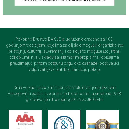
Pokopno Društvo BAKIJE je udruženje građana sa 100-
godišnjom tradicijom, koje ima za cilj da omogući i organizira što
pristojniji, kulturniji, suvremeniji i koliko je to moguće što jeftiniji
pokop umrlih, a u skladu sa islamskim propisima i običajima,
preuzimajući pri tom potpunu brigu oko dženaze i poštivajući
volju i zahtjeve onih koji naručuju pokop.
Društvo kao takvo je najstarije te vrste i namjene u Bosni i
Hercegovini i baštini sve one vrijednote koje su utemeljene 1923.
g. osnivanjem Pokopnog Društva JEDILERI.