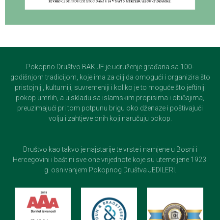
Pokopno Društvo BAKIJE je udruženje građana sa 100-
godišnjom tradicijom, koje ima za cilj da omogući i organizira što
pristojniji, kulturniji, suvremeniji i koliko je to moguće što jeftiniji
pokop umrlih, a u skladu sa islamskim propisima i običajima,
preuzimajući pri tom potpunu brigu oko dženaze i poštivajući
volju i zahtjeve onih koji naručuju pokop.
Društvo kao takvo je najstarije te vrste i namjene u Bosni i
Hercegovini i baštini sve one vrijednote koje su utemeljene 1923.
g. osnivanjem Pokopnog Društva JEDILERI.