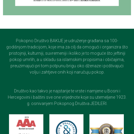
Pokopno Društvo BAKIJE je udruženje građana sa 100-
godišnjom tradicijom, koje ima za cilj da omogući i organizira što
pristojniji, kulturniji, suvremeniji i koliko je to moguće što jeftiniji
pokop umrlih, a u skladu sa islamskim propisima i običajima,
preuzimajući pri tom potpunu brigu oko dženaze i poštivajući
volju i zahtjeve onih koji naručuju pokop.
Društvo kao takvo je najstarije te vrste i namjene u Bosni i
Hercegovini i baštini sve one vrijednote koje su utemeljene 1923.
g. osnivanjem Pokopnog Društva JEDILERI.