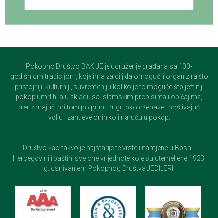
Pokopno Društvo BAKIJE je udruženje građana sa 100-
godišnjom tradicijom, koje ima za cilj da omogući i organizira što
pristojniji, kulturniji, suvremeniji i koliko je to moguće što jeftiniji
pokop umrlih, a u skladu sa islamskim propisima i običajima,
preuzimajući pri tom potpunu brigu oko dženaze i poštivajući
volju i zahtjeve onih koji naručuju pokop.
Društvo kao takvo je najstarije te vrste i namjene u Bosni i
Hercegovini i baštini sve one vrijednote koje su utemeljene 1923.
g. osnivanjem Pokopnog Društva JEDILERI.