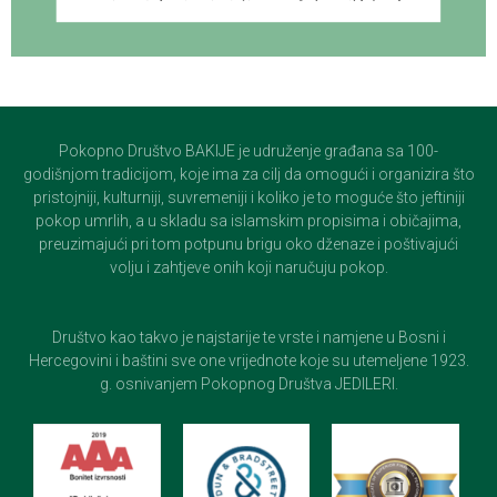
Pokopno Društvo BAKIJE je udruženje građana sa 100-
godišnjom tradicijom, koje ima za cilj da omogući i organizira što
pristojniji, kulturniji, suvremeniji i koliko je to moguće što jeftiniji
pokop umrlih, a u skladu sa islamskim propisima i običajima,
preuzimajući pri tom potpunu brigu oko dženaze i poštivajući
volju i zahtjeve onih koji naručuju pokop.
Društvo kao takvo je najstarije te vrste i namjene u Bosni i
Hercegovini i baštini sve one vrijednote koje su utemeljene 1923.
g. osnivanjem Pokopnog Društva JEDILERI.