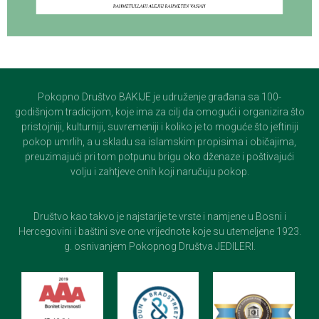
Pokopno Društvo BAKIJE je udruženje građana sa 100-
godišnjom tradicijom, koje ima za cilj da omogući i organizira što
pristojniji, kulturniji, suvremeniji i koliko je to moguće što jeftiniji
pokop umrlih, a u skladu sa islamskim propisima i običajima,
preuzimajući pri tom potpunu brigu oko dženaze i poštivajući
volju i zahtjeve onih koji naručuju pokop.
Društvo kao takvo je najstarije te vrste i namjene u Bosni i
Hercegovini i baštini sve one vrijednote koje su utemeljene 1923.
g. osnivanjem Pokopnog Društva JEDILERI.